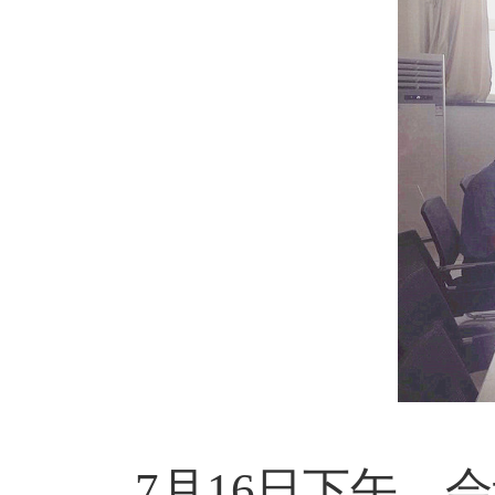
7
月
16
日下午
，会