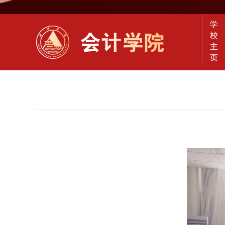
学
校
主
页