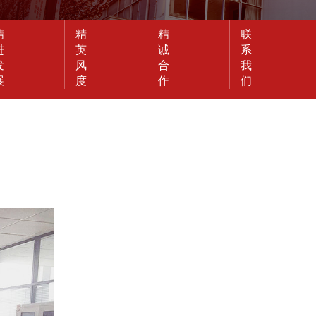
精
精
精
联
进
英
诚
系
发
风
合
我
展
度
作
们