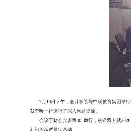
7
月
16
日下午
，会计学院与中联教育集团
举行
裁李昕一行
进行了深入沟通交流。
会议于财会实训室305举行，校企双方就
2020
利组织考试奠定基础。