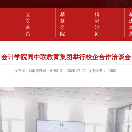
会
精
精
院
益
彩
首
会
时
页
院
刻
会计学院同中联教育集团举行校企合作洽谈会
发布者：新闻管理员
发布时间：2020-07-20
浏览次数：
1062