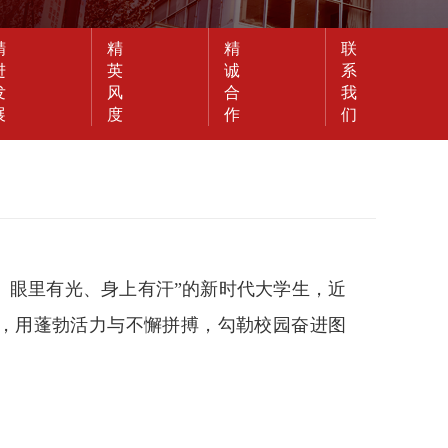
精
精
精
联
进
英
诚
系
发
风
合
我
展
度
作
们
、眼里有光、身上有汗”的新时代大学生，近
，用蓬勃活力与不懈拼搏，勾勒校园奋进图