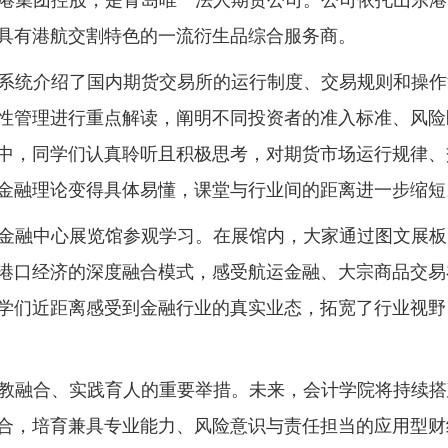
港集团控股，是青岛唯一法人期货公司。公司依托山东港
具有港航交割特色的一流衍生品
综合服务商。
系统
介
绍了
国内期货交易所的运行制度、交易规则
和
操作
性管理进行重点解读，阐明不同投资者的准入标准、风险
中，同学们认真聆听
且
积极思考，对期货市场
运行规律、
金融
理论变得具体
易懂，
课堂与行业
间
的
距离进一步缩短
金融中心展览馆参观学习。在展馆内，大家通过图文展板
港口经济的深度融合模式，感受航运金融、大宗商品交易
学们近距离感
受到
金融行业的真实业态，拓宽了行业视野
教融合、实践育人的重要举措。未来，会计学院将持续搭
合，培育兼具专业能力、风险意识与责任担当的应用型财