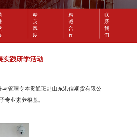
精
精
精
联
进
英
诚
系
发
风
合
我
展
度
作
们
展实践研学活动
务与管理专本贯通班赴
山东港信期货有限公
子
专业
素养根基。