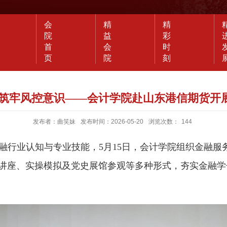
会
精
精
院
益
彩
首
会
时
页
院
刻
 筑牢风控意识——会计学院赴山东港信期货开
发布者：曲笑妹
发布时间：2026-05-20
浏览次数：
144
融行业认知
与专业
技能
，
5月15日，会计学院组织
金融服
讲座、实操模拟及党史展馆
参
观等
多种形式
，夯实
金融
学